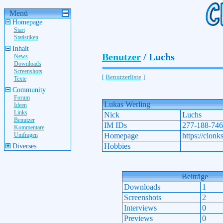
Menü
Homepage
Start
Statistiken
Inhalt
Benutzer
/ Luchs
News
Downloads
Screenshots
[
Benutzerliste
]
Texte
Community
Forum
Lukas Werling
Ideen
Links
Nick
Luchs
Benutzer
IM IDs
277-188-746
Kommentare
Umfragen
Homepage
https://clonk
Hobbies
Diverses
Beiträge
Downloads
1
Screenshots
2
Interviews
0
Previews
0