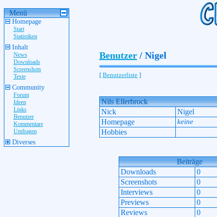
Menü
Homepage
Start
Statistiken
Inhalt
Benutzer
/ Nigel
News
Downloads
Screenshots
[
Benutzerliste
]
Texte
Community
Forum
Nils Ellerbrock
Ideen
Links
Nick
Nigel
Benutzer
Homepage
keine
Kommentare
Umfragen
Hobbies
Diverses
Beiträge
Downloads
0
Screenshots
0
Interviews
0
Previews
0
Reviews
0