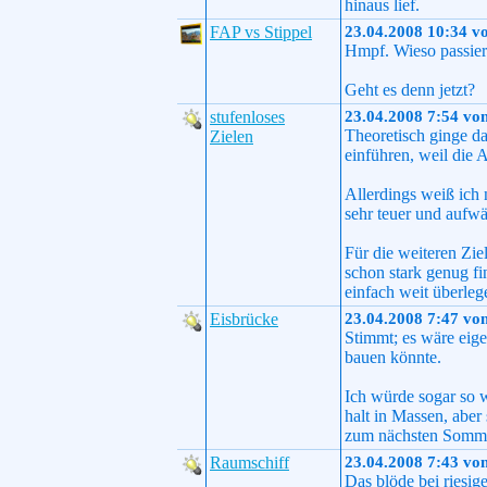
hinaus lief.
FAP vs Stippel
23.04.2008 10:34 v
Hmpf. Wieso passiert
Geht es denn jetzt?
stufenloses
23.04.2008 7:54 vo
Theoretisch ginge d
Zielen
einführen, weil die 
Allerdings weiß ich 
sehr teuer und aufwä
Für die weiteren Zie
schon stark genug f
einfach weit überleg
Eisbrücke
23.04.2008 7:47 vo
Stimmt; es wäre eige
bauen könnte.
Ich würde sogar so 
halt in Massen, aber
zum nächsten Sommer
Raumschiff
23.04.2008 7:43 vo
Das blöde bei riesig