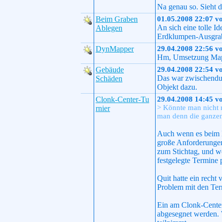
Na genau so. Sieht 
Beim Graben
01.05.2008 22:07 v
An sich eine tolle I
Ablegen
Erdklumpen-Ausgraben
DynMapper
29.04.2008 22:56 v
Hm, Umsetzung Mape
Gebäude
29.04.2008 22:54 v
Das war zwischendur
Schäden
Objekt dazu.
Clonk-Center-Tu
29.04.2008 14:45 v
> Könnte man nicht 
rnier
man denn die ganze
Auch wenn es beim Ei
große Anforderungen 
zum Stichtag, und we
festgelegte Termine
Quit hatte ein recht
Problem mit den Term
Ein am Clonk-Center
abgesegnet werden. W