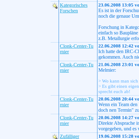
Kategorisches
23.06.2008 13:05 v
Es ist in der Forsch
Forschen
noch die genaue Ums
Forschung in Katego
einfach so Baupläne
z.B. Metallurgie erf
Clonk-Center-Tu
22.06.2008 12:42 v
Ich hatte den IRC-Cl
rnier
gekommen. Auch nic
Clonk-Center-Tu
21.06.2008 23:01 v
Melmier:
rnier
> Wo kann man sich
> Es gibt einen eigen
sprecht euch ab!
Clonk-Center-Tu
20.06.2008 20:44 v
Wenn ein Team den ke
rnier
doch nen Termin" zu
Clonk-Center-Tu
20.06.2008 14:27 v
Direkte Absprache i
rnier
vorgegeben, und es 
Zufälliger
19.06.2008 15:28 v