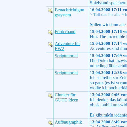
Spielstand speichern
Benachrichtigun
16.04.2008 17:11 v
> Toll das ihr alle +
gssystem
Sollen wir dann alle
Förderband
15.04.2008 17:16 v
Hm, The Incredible 
Adventure für
15.04.2008 17:14 v
Adventures sind imme
EW2
Scripttutorial
15.04.2008 17:09 v
Die Doku hat inzwisc
unbedingt übersichtl
Scripttutorial
13.04.2008 12:36 v
Ich schreibe zur Zeit
so ganz (es ist verm
wollte ich noch erkl
Clunker für
13.04.2008 9:06 vo
Ich denke, das könn
GUTE Ideen
ob sie publikumswirk
Es gibt mMn jedenfa
Aufbaugraphik
13.04.2008 8:49 vo
Jo. Aufbaugrafiken, 