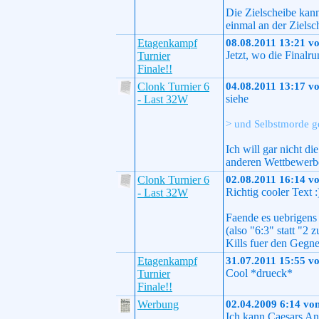
Die Zielscheibe kann
einmal an der Zielsc
Etagenkampf
08.08.2011 13:21 v
Jetzt, wo die Finalr
Turnier
Finale!!
Clonk Turnier 6
04.08.2011 13:17 v
siehe
- Last 32W
> und Selbstmorde ge
Ich will gar nicht d
anderen Wettbewerben
Clonk Turnier 6
02.08.2011 16:14 v
Richtig cooler Text :
- Last 32W
Faende es uebrigens 
(also "6:3" statt "2
Kills fuer den Gegner
Etagenkampf
31.07.2011 15:55 v
Cool *drueck*
Turnier
Finale!!
Werbung
02.04.2009 6:14 vo
Ich kann Caesars An