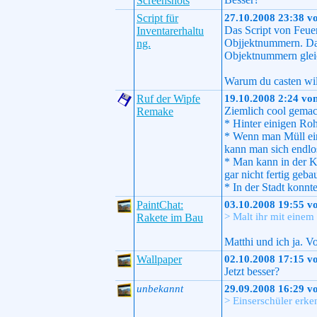
Screenshots
Script für
27.10.2008 23:38 v
Das Script von Feuer
Inventarerhaltu
Objjektnummern. Das
ng.
Objektnummern gleic
Warum du casten will
Ruf der Wipfe
19.10.2008 2:24 vo
Ziemlich cool gemac
Remake
* Hinter einigen Ro
* Wenn man Müll ein
kann man sich endlo
* Man kann in der K
gar nicht fertig gebau
* In der Stadt konn
PaintChat:
03.10.2008 19:55 v
> Malt ihr mit einem
Rakete im Bau
Matthi und ich ja. V
Wallpaper
02.10.2008 17:15 v
Jetzt besser?
unbekannt
29.09.2008 16:29 v
> Einserschüler erk