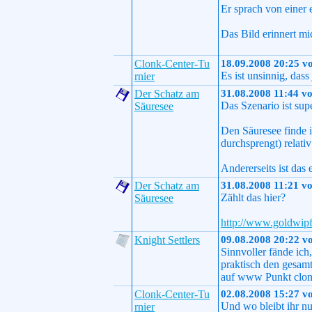
Er sprach von einer e
Das Bild erinnert mi
Clonk-Center-Tu
18.09.2008 20:25 v
Es ist unsinnig, das
rnier
Der Schatz am
31.08.2008 11:44 v
Das Szenario ist sup
Säuresee
Den Säuresee finde 
durchsprengt) relat
Andererseits ist das 
Der Schatz am
31.08.2008 11:21 v
Zählt das hier?
Säuresee
http://www.goldwip
Knight Settlers
09.08.2008 20:22 v
Sinnvoller fände ic
praktisch den gesam
auf www Punkt clonk
Clonk-Center-Tu
02.08.2008 15:27 v
Und wo bleibt ihr n
rnier