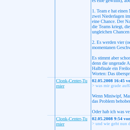
es eine gewinnt), abe
1. Team e hat einen 
zwei Niederlagen im
eine Chance. Der Na
die Teams kriegt, di
ungleichen Chancen 
2. Es werden vier (od
momentanen Geschwin
Es stimmt aber schon
denn die ungerade A
Halbfinale ein Freil
Worten: Das überspr
Clonk-Center-Tu
02.05.2008 16:45 v
> was mir grade auff
rnier
Wenn Miniwipf, Marc
das Problem behoben.
Oder hab ich was ve
Clonk-Center-Tu
02.05.2008 9:54 vo
> und wie geht nun d
rnier