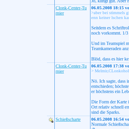
Jo, klingt gut. Aber 
Clonk-Center-Tu
06.05.2008 18:15 v
>aber bei stimmels g
rnier
enn keiner lschen ka
Seitdem es Schriftro
noch vorkommt. 1/3 
Und im Teamspiel mi
Teamkameraden anzün
Blöd, dass es hier k
Clonk-Center-Tu
06.05.2008 17:38 v
> Melmir,CLonkoholi
rnier
Nö. Ich sagte, dass 
entschieden; höchste
er höchstens ein Leb
Die Form der Karte i
Ort relativ schnell 
sind die Sparks.
Schießscharte
06.05.2008 16:54 v
Normale Schießschart