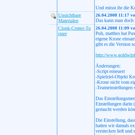
Und müsst ihr die Ko
Unsichtbare
26.04.2008 11:17 v
Das kann man doch s
Materialen
Clonk-Center-Tu
26.04.2008 11:09 v
Puh, matthes hat Pax
rnier
eigene Krone einsamm
gibt es die Version 
http://www.goldwipf
Änderungen:
-Script erneuert
-Spielziel-Objekt K
-Krone nicht vom e
-Teameinstellungen s
Das Einstellungsmenü
Einstellungen darin 
gemacht werden kön
Die Einstellung, da
hatten wir damals ext
verstecken ließ und 