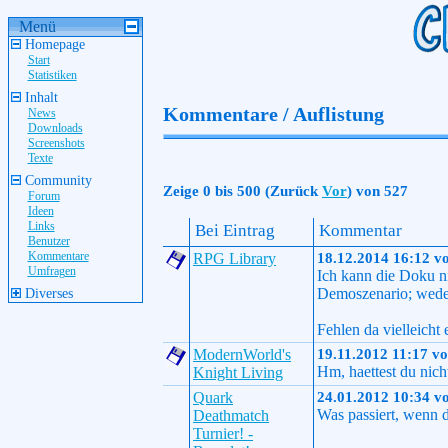
Menü
Homepage
Start
Statistiken
Inhalt
Kommentare / Auflistung
News
Downloads
Screenshots
Texte
Community
Zeige 0 bis 500 (Zurück
Vor
) von 527
Forum
Ideen
Links
Bei Eintrag
Kommentar
Benutzer
Kommentare
RPG Library
18.12.2014 16:12 v
Umfragen
Ich kann die Doku nic
Demoszenario; wede
Diverses
Fehlen da vielleicht 
ModernWorld's
19.11.2012 11:17 v
Hm, haettest du nich
Knight Living
Quark
24.01.2012 10:34 v
Was passiert, wenn d
Deathmatch
Turnier! -