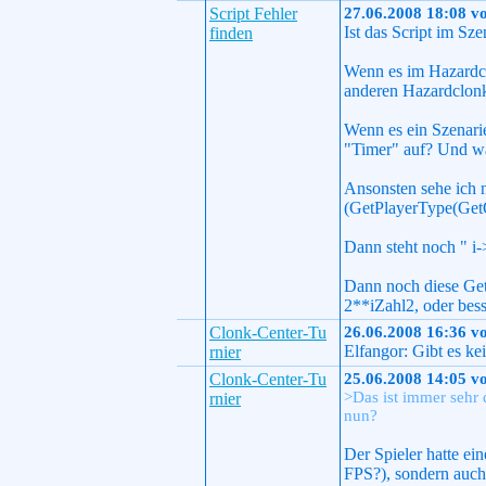
Script Fehler
27.06.2008 18:08 v
Ist das Script im Sz
finden
Wenn es im Hazardclon
anderen Hazardclonks
Wenn es ein Szenarie
"Timer" auf? Und wa
Ansonsten sehe ich 
(GetPlayerType(Ge
Dann steht noch " i
Dann noch diese GetB
2**iZahl2, oder bes
Clonk-Center-Tu
26.06.2008 16:36 v
Elfangor: Gibt es k
rnier
Clonk-Center-Tu
25.06.2008 14:05 v
>Das ist immer sehr
rnier
nun?
Der Spieler hatte ei
FPS?), sondern auch 