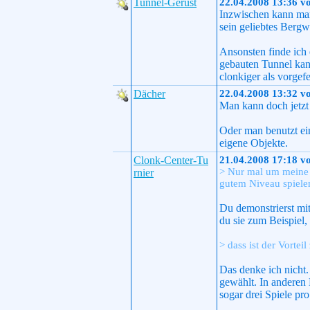
Tunnel-Gerüst
22.04.2008 13:36 v
Inzwischen kann man
sein geliebtes Bergw
Ansonsten finde ich
gebauten Tunnel kann
clonkiger als vorgef
Dächer
22.04.2008 13:32 v
Man kann doch jetzt
Oder man benutzt ei
eigene Objekte.
Clonk-Center-Tu
21.04.2008 17:18 v
> Nur mal um meine F
rnier
gutem Niveau spiele
Du demonstrierst mi
du sie zum Beispiel
> dass ist der Vortei
Das denke ich nicht.
gewählt. In anderen 
sogar drei Spiele pr