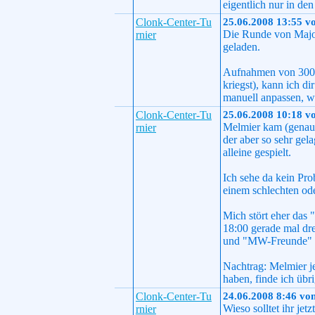
eigentlich nur in de
Clonk-Center-Tu
25.06.2008 13:55 v
Die Runde von Major 
rnier
geladen.
Aufnahmen von 300 
kriegst), kann ich 
manuell anpassen, we
Clonk-Center-Tu
25.06.2008 10:18 v
Melmier kam (genau 
rnier
der aber so sehr gel
alleine gespielt.
Ich sehe da kein Pr
einem schlechten ode
Mich stört eher das
18:00 gerade mal dr
und "MW-Freunde" un
Nachtrag: Melmier j
haben, finde ich übr
Clonk-Center-Tu
24.06.2008 8:46 vo
Wieso solltet ihr je
rnier