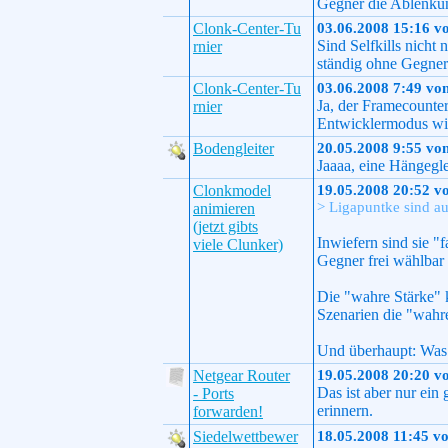
Gegner die Ablenkun
Clonk-Center-Tu
03.06.2008 15:16 v
Sind Selfkills nicht
rnier
ständig ohne Gegnere
Clonk-Center-Tu
03.06.2008 7:49 vo
Ja, der Framecounte
rnier
Entwicklermodus wie
Bodengleiter
20.05.2008 9:55 vo
Jaaaa, eine Hängeglei
Clonkmodel
19.05.2008 20:52 v
> Ligapuntke sind au
animieren
(jetzt gibts
Inwiefern sind sie "
viele Clunker)
Gegner frei wählbar 
Die "wahre Stärke" 
Szenarien die "wahr
Und überhaupt: Was 
Netgear Router
19.05.2008 20:20 v
Das ist aber nur ein
- Ports
erinnern.
forwarden!
Siedelwettbewer
18.05.2008 11:45 v