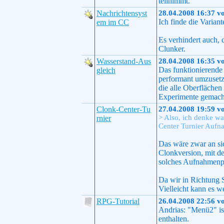
teilnimmt.
Nachrichtensyst
28.04.2008 16:37 v
Ich finde die Varian
em im CC
Es verhindert auch,
Clunker.
Wasserstand-Aus
28.04.2008 16:35 v
Das funktionierende 
gleich
performant umzusetz
die alle Oberflächen
Experimente gemach
Clonk-Center-Tu
27.04.2008 19:59 v
> Also, ich denke wa
rnier
Center Turnier Aufn
Das wäre zwar an si
Clonkversion, mit d
solches Aufnahmenpa
Da wir in Richtung S
Vielleicht kann es w
RPG-Tutorial
26.04.2008 22:56 v
Andrias: "Menü2" is
enthalten.