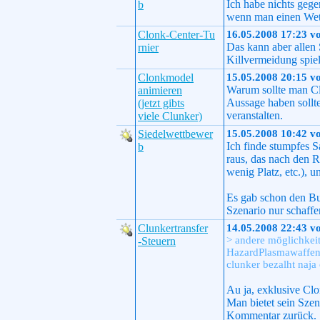
Ich habe nichts geg
b
wenn man einen Wet
Clonk-Center-Tu
16.05.2008 17:23 v
Das kann aber allen
rnier
Killvermeidung spiel
Clonkmodel
15.05.2008 20:15 v
Warum sollte man Clu
animieren
Aussage haben sollt
(jetzt gibts
veranstalten.
viele Clunker)
Siedelwettbewer
15.05.2008 10:42 v
Ich finde stumpfes 
b
raus, das nach den R
wenig Platz, etc.), 
Es gab schon den Bu
Szenario nur schaffen
Clunkertransfer
14.05.2008 22:43 v
> andere möglichkeit 
-Steuern
HazardPlasmawaffen 
clunker bezalht naja
Au ja, exklusive Cl
Man bietet sein Sze
Kommentar zurück.