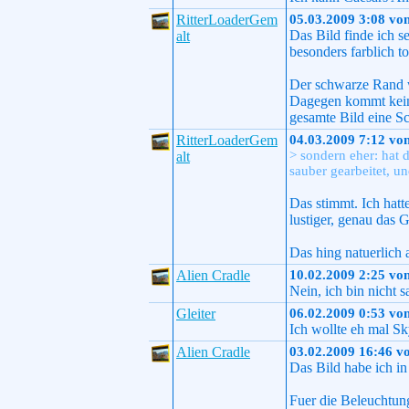
RitterLoaderGem
05.03.2009 3:08 vo
Das Bild finde ich s
alt
besonders farblich t
Der schwarze Rand we
Dagegen kommt keine 
gesamte Bild eine S
RitterLoaderGem
04.03.2009 7:12 vo
> sondern eher: hat d
alt
sauber gearbeitet, u
Das stimmt. Ich hatt
lustiger, genau das 
Das hing natuerlich 
Alien Cradle
10.02.2009 2:25 vo
Nein, ich bin nicht s
Gleiter
06.02.2009 0:53 vo
Ich wollte eh mal S
Alien Cradle
03.02.2009 16:46 v
Das Bild habe ich in
Fuer die Beleuchtun