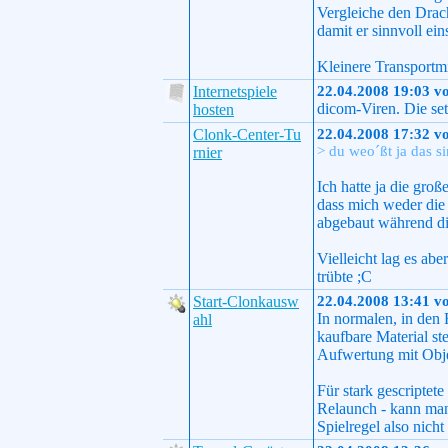
Vergleiche den Drac
damit er sinnvoll ein
Kleinere Transportmit
Internetspiele
22.04.2008 19:03 v
dicom-Viren. Die set
hosten
Clonk-Center-Tu
22.04.2008 17:32 v
> du weo´ßt ja das s
rnier
Ich hatte ja die gr
dass mich weder die 
abgebaut während d
Vielleicht lag es a
trübte ;C
Start-Clonkausw
22.04.2008 13:41 v
In normalen, in den
ahl
kaufbare Material st
Aufwertung mit Ob
Für stark gescripte
Relaunch - kann man 
Spielregel also nich