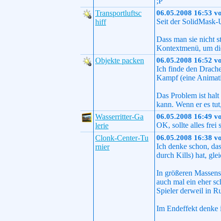
;P
Transportluftsc
06.05.2008 16:53 v
Seit der SolidMask-
hiff
Dass man sie nicht s
Kontextmenü, um die
Objekte packen
06.05.2008 16:52 v
Ich finde den Drache
Kampf (eine Animati
Das Problem ist halt
kann. Wenn er es tut,
Wasserritter-Ga
06.05.2008 16:49 v
OK, sollte alles frei 
lerie
Clonk-Center-Tu
06.05.2008 16:38 v
Ich denke schon, das
rnier
durch Kills) hat, gl
In größeren Massensc
auch mal ein eher s
Spieler derweil in Ru
Im Endeffekt denke i