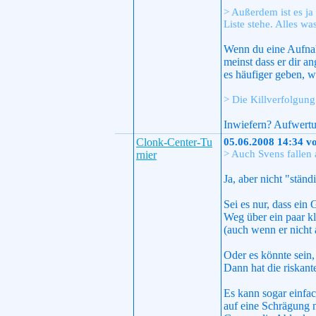
> Außerdem ist es ja
Liste stehe. Alles w
Wenn du eine Aufnah
meinst dass er dir a
es häufiger geben, we
> Die Killverfolgun
Inwiefern? Aufwertun
Clonk-Center-Tu
05.06.2008 14:34 v
> Auch Svens fallen
rnier
Ja, aber nicht "stän
Sei es nur, dass ein
Weg über ein paar kl
(auch wenn er nicht
Oder es könnte sein,
Dann hat die riskant
Es kann sogar einfac
auf eine Schrägung n