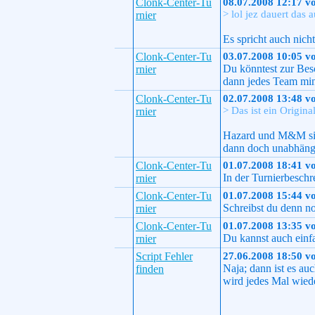
Clonk-Center-Tu
08.07.2008 12:17 v
> lol jez dauert das
rnier
Es spricht auch nicht
Clonk-Center-Tu
03.07.2008 10:05 v
Du könntest zur Besc
rnier
dann jedes Team min
Clonk-Center-Tu
02.07.2008 13:48 v
> Das ist ein Origin
rnier
Hazard und M&M sind
dann doch unabhängi
Clonk-Center-Tu
01.07.2008 18:41 v
In der Turnierbeschr
rnier
Clonk-Center-Tu
01.07.2008 15:44 v
Schreibst du denn no
rnier
Clonk-Center-Tu
01.07.2008 13:35 v
Du kannst auch einf
rnier
Script Fehler
27.06.2008 18:50 v
Naja; dann ist es au
finden
wird jedes Mal wiede