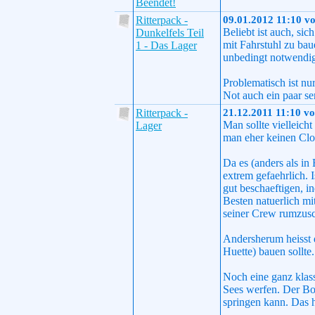
Beendet!
Ritterpack -
09.01.2012 11:10 v
Beliebt ist auch, sic
Dunkelfels Teil
mit Fahrstuhl zu bau
1 - Das Lager
unbedingt notwendig 
Problematisch ist n
Not auch ein paar s
Ritterpack -
21.12.2011 11:10 v
Man sollte vielleich
Lager
man eher keinen Clo
Da es (anders als in
extrem gefaehrlich. 
gut beschaeftigen, i
Besten natuerlich mi
seiner Crew rumzusch
Andersherum heisst d
Huette) bauen sollte.
Noch eine ganz klass
Sees werfen. Der Bod
springen kann. Das h