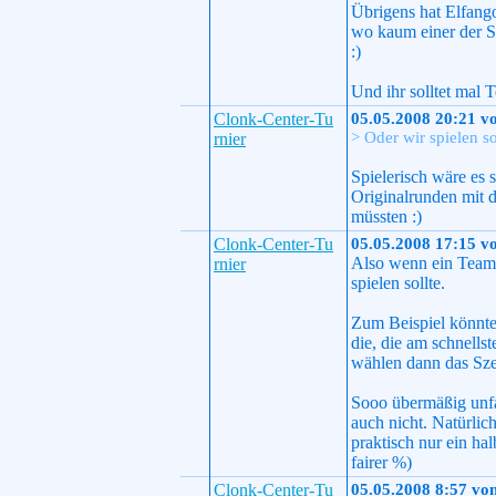
Übrigens hat Elfango
wo kaum einer der Sp
:)
Und ihr solltet mal 
Clonk-Center-Tu
05.05.2008 20:21 v
> Oder wir spielen s
rnier
Spielerisch wäre es 
Originalrunden mit d
müssten :)
Clonk-Center-Tu
05.05.2008 17:15 v
Also wenn ein Team a
rnier
spielen sollte.
Zum Beispiel könnte
die, die am schnells
wählen dann das Szen
Sooo übermäßig unfa
auch nicht. Natürlic
praktisch nur ein ha
fairer %)
Clonk-Center-Tu
05.05.2008 8:57 vo