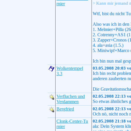
> Kann mir jemand n
rnier
Wtf, bist du nicht T
Also was ich in de
1. Melmier+Pilla (26
2. Cotrenny+AS1 (1.
3. Zapper+Cronos (1
4. ala+asia (1.5.)
5. Miniwipf+Marco (
Ich bin nun mal gesp
Wolkentempel
03.05.2008 20:03 v
Ich bin recht probl
3.3
anderen zauberten n
Die Gravitationsschal
Verfluchen und
02.05.2008 22:13 v
So etwas ähnliches g
Verdammen
Bergfried
02.05.2008 22:13 v
Och nö, nicht noch
Clonk-Center-Tu
02.05.2008 21:18 v
ala: Dein System kli
rnier