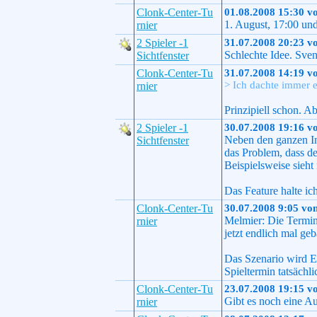
Clonk-Center-Tu
01.08.2008 15:30 v
1. August, 17:00 und 
rnier
2 Spieler -1
31.07.2008 20:23 v
Schlechte Idee. Sve
Sichtfenster
Clonk-Center-Tu
31.07.2008 14:19 v
> Ich dachte immer e
rnier
Prinzipiell schon. A
2 Spieler -1
30.07.2008 19:16 v
Neben den ganzen In
Sichtfenster
das Problem, dass de
Beispielsweise sieht
Das Feature halte ic
Clonk-Center-Tu
30.07.2008 9:05 vo
Melmier: Die Termin
rnier
jetzt endlich mal ge
Das Szenario wird E
Spieltermin tatsächl
Clonk-Center-Tu
23.07.2008 19:15 v
Gibt es noch eine 
rnier