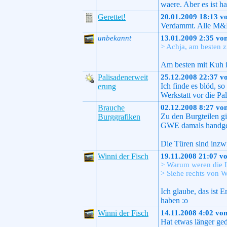
waere. Aber es ist h
Gerettet!
20.01.2009 18:13 v
Verdammt. Alle M&M
unbekannt
13.01.2009 2:35 vo
> Achja, am besten 
Am besten mit Kuh i
Palisadenerweit
25.12.2008 22:37 v
Ich finde es blöd, 
erung
Werkstatt vor die Pa
Brauche
02.12.2008 8:27 vo
Zu den Burgteilen gi
Burggrafiken
GWE damals handgem
Die Türen sind inzw
Winni der Fisch
19.11.2008 21:07 v
> Warum weren die Lü
> Siehe rechts von 
Ich glaube, das ist 
haben :o
Winni der Fisch
14.11.2008 4:02 vo
Hat etwas länger ged