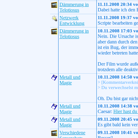
Dämmerung in
11.11.2008 20:34 v
Dabei hatte ich den 
Telotiosus
Netzwerk
11.11.2008 19:37 v
Scripte bearbeiten g
Entwicklung
Dämmerung in
10.11.2008 17:03 v
Nein. Die Ursache i
Telotiosus
aber dann durch den 
ist ein Bug, der imm
wieder betreten hat
Der Film wurde außer
trotzdem alle deakti
Metall und
10.11.2008 14:50 v
> [Kommentarverknü
Magie
> Du verwechselst mi
Oh. Du bist gar nicht
Metall und
10.11.2008 14:38 v
Caesar:
Hier hast du
Magie
Metall und
09.11.2008 20:45 v
Es gibt bald kein 
Magie
Verschiedene
09.11.2008 10:41 v
Besser?