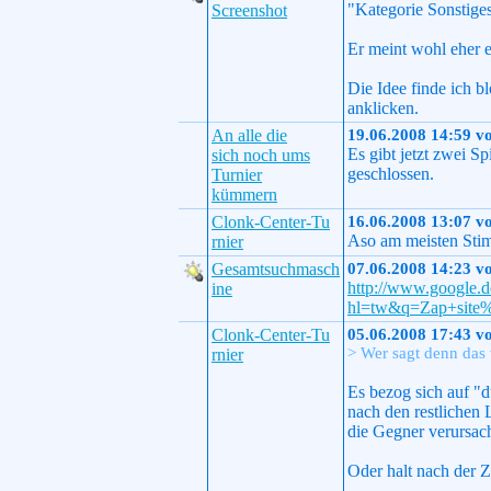
"Kategorie Sonstige
Screenshot
Er meint wohl eher 
Die Idee finde ich b
anklicken.
An alle die
19.06.2008 14:59 v
Es gibt jetzt zwei S
sich noch ums
geschlossen.
Turnier
kümmern
Clonk-Center-Tu
16.06.2008 13:07 v
Aso am meisten Stim
rnier
Gesamtsuchmasch
07.06.2008 14:23 v
http://www.google.d
ine
hl=tw&q=Zap+site
Clonk-Center-Tu
05.06.2008 17:43 v
> Wer sagt denn das 
rnier
Es bezog sich auf "du
nach den restlichen 
die Gegner verursac
Oder halt nach der Z