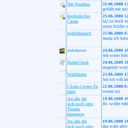
Die Nautilus
25.06.2008 1
gefällt mir nic
Realistisches
25.06.2008 1
hl2 ist doch 
Clonk
auser hl2dm w
Seilbahnpack
25.06.2008 8
nunja ich kann
unbekannt
24.06.2008 1
seit wann höh
BattleClonk
24.06.2008 1
nirgends wurde
Waldläufer
23.06.2008 1
hm ich will n
Clonk-Center-Tu
22.06.2008 0
vertan sry
rnier
An alle die
19.06.2008 1
ihc wollte mi
sich noch ums
Turnier
kümmern
An alle die
19.06.2008 1
das wäre aber
sich noch ums