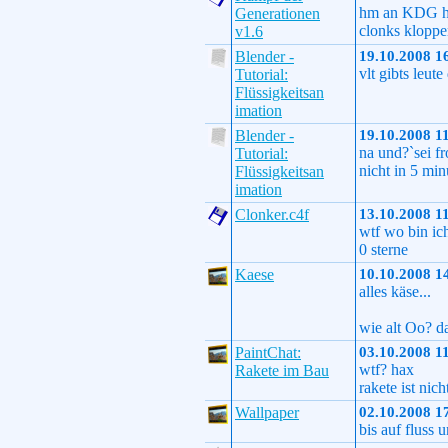
hm an KDG hab
Generationen
clonks kloppen
v1.6
Blender -
19.10.2008 1
vlt gibts leut
Tutorial:
Flüssigkeitsan
imation
Blender -
19.10.2008 1
na und?`sei f
Tutorial:
nicht in 5 min
Flüssigkeitsan
imation
Clonker.c4f
13.10.2008 1
wtf wo bin ic
0 sterne
Kaese
10.10.2008 1
alles käse...
wie alt Oo? d
PaintChat:
03.10.2008 1
wtf? hax
Rakete im Bau
rakete ist nicht
Wallpaper
02.10.2008 1
bis auf fluss 