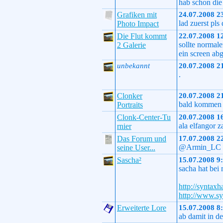
hab schon die
Grafiken mit
24.07.2008 2
lad zuerst pls
Photo Impact
Die Flut kommt
22.07.2008 1
sollte normale
2 Galerie
ein screen ab
unbekannt
20.07.2008 2
.
Clonker
20.07.2008 2
bald kommen m
Portraits
Clonk-Center-Tu
20.07.2008 1
ala elfangor z
rnier
Das Forum und
17.07.2008 2
@Armin_LC di
seine User...
Sascha²
15.07.2008 9
sacha hat bei 
http://syntax
http://www.sy
Erweiterte Lore
15.07.2008 8
ab damit in d