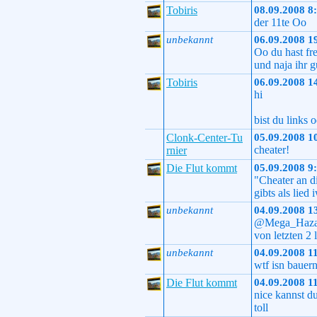
Tobiris
08.09.2008 8
der 11te Oo
unbekannt
06.09.2008 1
Oo du hast fr
und naja ihr 
Tobiris
06.09.2008 1
hi
bist du links 
Clonk-Center-Tu
05.09.2008 1
cheater!
rnier
Die Flut kommt
05.09.2008 9
"Cheater an d
gibts als lied
unbekannt
04.09.2008 1
@Mega_Hazard 
von letzten 2 
unbekannt
04.09.2008 1
wtf isn baue
Die Flut kommt
04.09.2008 1
nice kannst d
toll