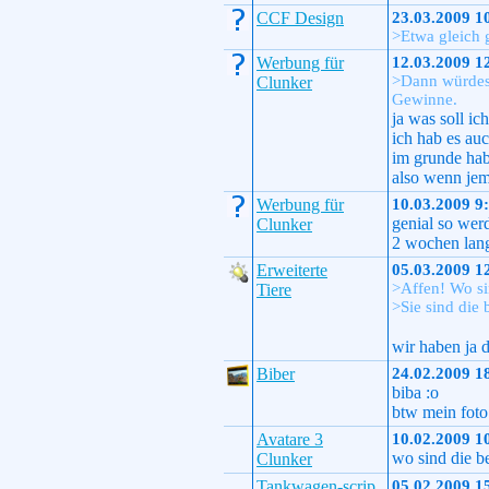
CCF Design
23.03.2009 1
>Etwa gleich 
Werbung für
12.03.2009 1
>Dann würdest
Clunker
Gewinne.
ja was soll ic
ich hab es auc
im grunde hab
also wenn jem
Werbung für
10.03.2009 9
genial so werd
Clunker
2 wochen lan
Erweiterte
05.03.2009 1
>Affen! Wo si
Tiere
>Sie sind die 
wir haben ja 
Biber
24.02.2009 1
biba :o
btw mein foto
Avatare 3
10.02.2009 1
wo sind die be
Clunker
Tankwagen-scrip
05.02.2009 1