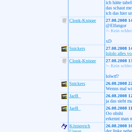
ich hätte tabe
das schaut me
ich das hier u
Clonk-Knigge
27.08.2008 1
@Elfangor
>- Kein schlec
xD
Snickers
27.08.2008 1
lololo alles v
Clonk-Knigge
27.08.2008 1
>- Kein schle
lolwtf?
Snickers
26.08.2008 2
Wenns mal wie
JaeB_
26.08.2008 1
ja das sieht m
JaeB_
26.08.2008 1
Oo ohshi
erkennt man n
Königreich
26.08.2008 1
der linke nebe
Urgon