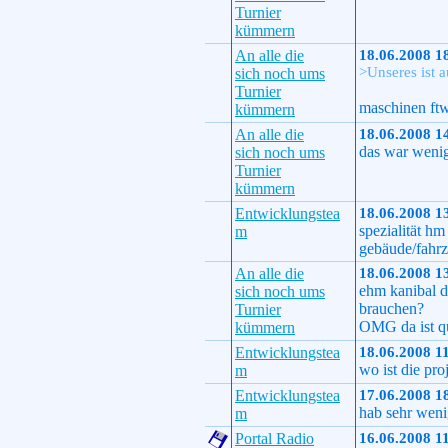
Turnier
kümmern
An alle die
18.06.2008 1
>Unseres ist 
sich noch ums
Turnier
maschinen ft
kümmern
An alle die
18.06.2008 1
das war wenig
sich noch ums
Turnier
kümmern
Entwicklungstea
18.06.2008 1
spezialität hm
m
gebäude/fahr
An alle die
18.06.2008 1
ehm kanibal d
sich noch ums
brauchen?
Turnier
OMG da ist qu
kümmern
Entwicklungstea
18.06.2008 1
wo ist die pro
m
Entwicklungstea
17.06.2008 1
hab sehr weni
m
Portal Radio
16.06.2008 1