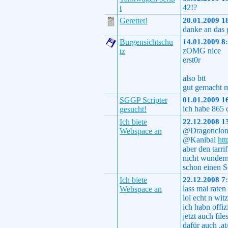
42!?
t
Gerettet!
20.01.2009 1
danke an das 
Burgensichtschu
14.01.2009 8
zOMG nice
tz
erst0r
also btt
gut gemacht m
SGGP Scripter
01.01.2009 1
ich habe 865 
gesucht!
Ich biete
22.12.2008 1
@Dragonclonk
Webspace an
@Kanibal
ht
aber den tarri
nicht wundern
schon einen S
Ich biete
22.12.2008 7
lass mal raten
Webspace an
lol echt n witz
ich habn offiz
jetzt auch fi
dafür auch .a