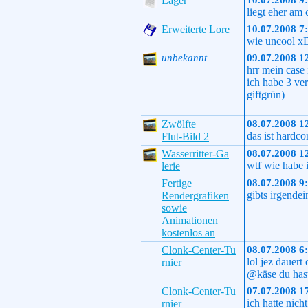
Lager
10.07.2008 9
liegt eher am 
Erweiterte Lore
10.07.2008 7
wie uncool x
unbekannt
09.07.2008 1
hrr mein case i
ich habe 3 ver
giftgrün)
Zwölfte
08.07.2008 1
das ist hardc
Flut-Bild 2
Wasserritter-Ga
08.07.2008 1
wtf wie habe 
lerie
Fertige
08.07.2008 9
gibts irgendei
Rendergrafiken
sowie
Animationen
kostenlos an
Clonk-Center-Tu
08.07.2008 6
lol jez dauer
rnier
@käse du hast 
Clonk-Center-Tu
07.07.2008 1
ich hatte nic
rnier