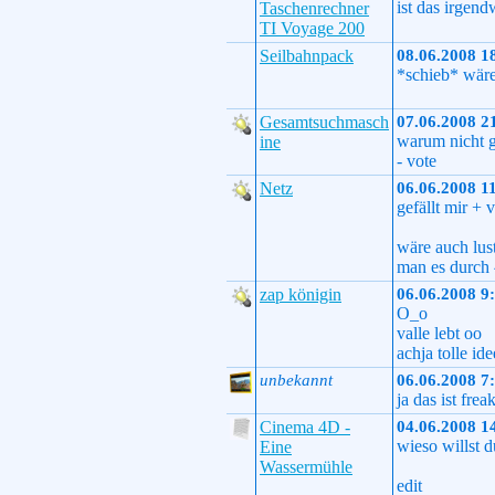
ist das irgen
Taschenrechner
TI Voyage 200
Seilbahnpack
08.06.2008 1
*schieb* wäre
Gesamtsuchmasch
07.06.2008 2
warum nicht g
ine
- vote
Netz
06.06.2008 1
gefällt mir +
wäre auch lus
man es durch
zap königin
06.06.2008 9
O_o
valle lebt oo
achja tolle id
unbekannt
06.06.2008 7
ja das ist fre
Cinema 4D -
04.06.2008 1
wieso willst 
Eine
Wassermühle
edit