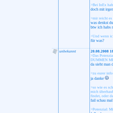
>Bei InEx hab
doch mit irge
>mir reicht e
was denkst du
btw ich habs 
>Und wenn ich
für was?
unbekannt
20.08.2008 1
>Das Potenz
DUMMEN MEINUN
da sieht man da
>zu eurer info
ja danke
>so wie es sch
mich überhaubt
findet, oder d
fail schau ma
>Potenzial: Mi