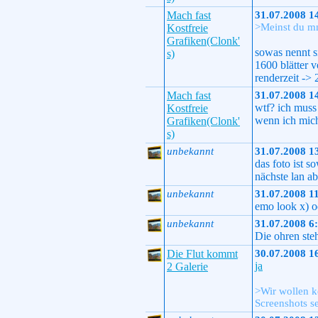
Mach fast
31.07.2008 1
>Meinst du mm
Kostfreie
Grafiken(Clonk'
sowas nennt s
s)
1600 blätter
renderzeit ->
Mach fast
31.07.2008 1
wtf? ich muss
Kostfreie
wenn ich mich
Grafiken(Clonk'
s)
unbekannt
31.07.2008 1
das foto ist s
nächste lan a
unbekannt
31.07.2008 1
emo look x) o
unbekannt
31.07.2008 6
Die ohren ste
Die Flut kommt
30.07.2008 1
ja
2 Galerie
>Wir wollen ke
Screenshots se