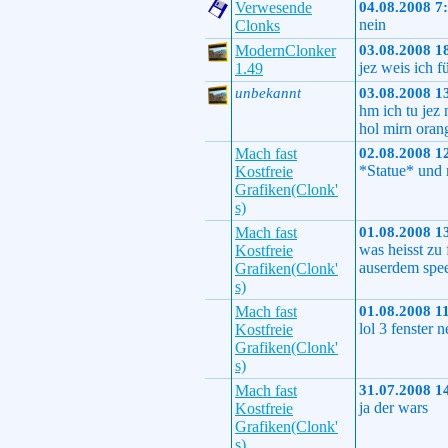
Verwesende
04.08.2008 7
nein
Clonks
ModernClonker
03.08.2008 1
jez weis ich f
1.49
unbekannt
03.08.2008 1
hm ich tu jez
hol mirn orang
Mach fast
02.08.2008 1
*Statue* und 
Kostfreie
Grafiken(Clonk'
s)
Mach fast
01.08.2008 1
was heisst zu 
Kostfreie
auserdem spe
Grafiken(Clonk'
s)
Mach fast
01.08.2008 1
lol 3 fenster 
Kostfreie
Grafiken(Clonk'
s)
Mach fast
31.07.2008 1
ja der wars
Kostfreie
Grafiken(Clonk'
s)