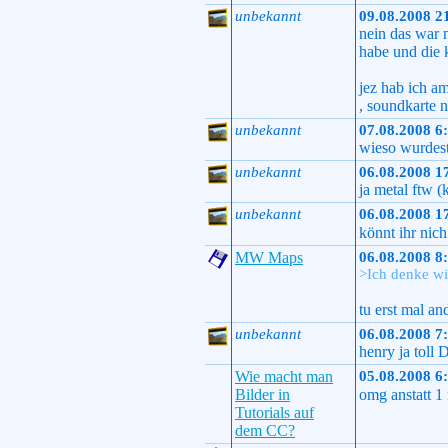
unbekannt
09.08.2008 2
nein das war n
habe und die 
jez hab ich a
, soundkarte 
unbekannt
07.08.2008 6
wieso wurdes
unbekannt
06.08.2008 1
ja metal ftw (
unbekannt
06.08.2008 1
könnt ihr nic
MW Maps
06.08.2008 8
>Ich denke wi
tu erst mal an
unbekannt
06.08.2008 7
henry ja toll 
Wie macht man
05.08.2008 6
Bilder in
omg anstatt 1
Tutorials auf
dem CC?