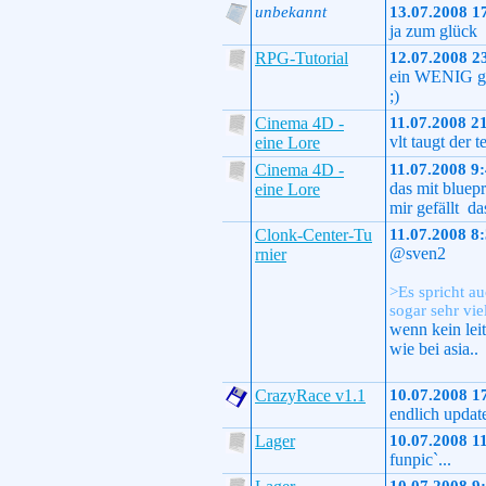
unbekannt
13.07.2008 1
ja zum glück
RPG-Tutorial
12.07.2008 2
ein WENIG gru
;)
Cinema 4D -
11.07.2008 2
vlt taugt der 
eine Lore
Cinema 4D -
11.07.2008 9
das mit bluepr
eine Lore
mir gefällt das
Clonk-Center-Tu
11.07.2008 8
@sven2
rnier
>Es spricht au
sogar sehr vie
wenn kein leit
wie bei asia..
CrazyRace v1.1
10.07.2008 1
endlich updat
Lager
10.07.2008 1
funpic`...