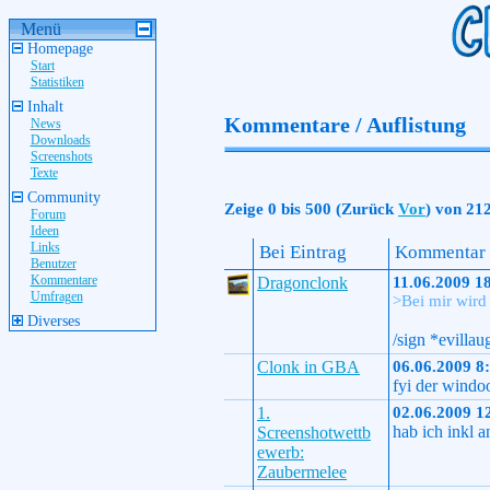
Menü
Homepage
Start
Statistiken
Inhalt
Kommentare / Auflistung
News
Downloads
Screenshots
Texte
Community
Zeige 0 bis 500 (Zurück
Vor
) von 21
Forum
Ideen
Links
Bei Eintrag
Kommentar
Benutzer
Kommentare
Dragonclonk
11.06.2009 1
Umfragen
>Bei mir wird
Diverses
/sign *evillau
Clonk in GBA
06.06.2009 8
fyi der windoo
1.
02.06.2009 1
hab ich inkl a
Screenshotwettb
ewerb:
Zaubermelee