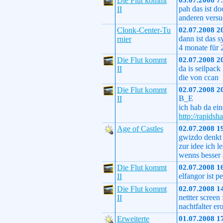
Die Flut kommt
03.07.2008 7
pah das ist d
II
anderen versu
Clonk-Center-Tu
02.07.2008 2
dann ist das s
rnier
4 monate für 2
Die Flut kommt
02.07.2008 2
da is seilpac
II
die von ccan
Die Flut kommt
02.07.2008 2
B_E
II
ich hab da ei
http://rapids
Age of Castles
02.07.2008 1
gwizdo denkt 
zur idee ich l
wenns besser 
Die Flut kommt
02.07.2008 1
elfangor ist p
II
Die Flut kommt
02.07.2008 1
nettter screen
II
nachtfalter e
Erweiterte
01.07.2008 1