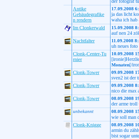
der fotograf t
Antike
17.09.2008 6
ja das licht 
Gebäudegrafike
waha ich hab
n rendern
Im Clonkerwald
15.09.2008 8
auf nen 24 zö
Nachtfalter
11.09.2008 8
uh neues foto 
Clonk-Center-Tu
10.09.2008 1
[ironie]Herz
rnier
[/iro
Monaten
Clonk-Tower
09.09.2008 1
sven2 ist der 
Clonk-Tower
09.09.2008 8
nico die max a
Clonk-Tower
08.09.2008 1
der arme troll
unbekannt
08.09.2008 1
wie soll man
Clonk-Knigge
08.09.2008 1
armin du zähls
bist sogar unt