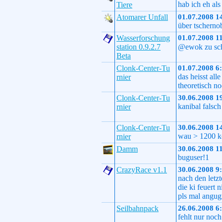
hab ich eh als
Tiere
Atomarer Unfall
01.07.2008 1
über tscherno
Wasserforschung
01.07.2008 1
station 0.9.2.7
@ewok zu sch
Beta
Clonk-Center-Tu
01.07.2008 6
das heisst al
rnier
theoretisch no
Clonk-Center-Tu
30.06.2008 1
kanibal falsch
rnier
Clonk-Center-Tu
30.06.2008 1
wau > 1200 ko
rnier
Damm
30.06.2008 1
buguser!1
CrazyRace v1.1
30.06.2008 9
nach den letzt
die ki feuert 
pls mal angu
Seilbahnpack
26.06.2008 6
fehlt nur noch