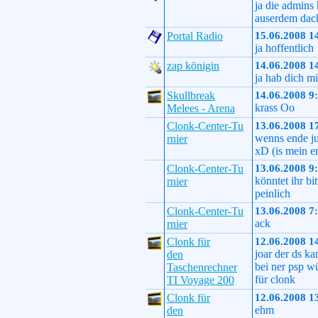
ja die admins 
auserdem dach
Portal Radio
15.06.2008 1
ja hoffentlich
zap königin
14.06.2008 1
ja hab dich mi
Skullbreak
14.06.2008 9
krass Oo
Melees - Arena
Clonk-Center-Tu
13.06.2008 1
wenns ende jun
rnier
xD (is mein e
Clonk-Center-Tu
13.06.2008 9
könntet ihr bi
rnier
peinlich
Clonk-Center-Tu
13.06.2008 7
ack
rnier
Clonk für
12.06.2008 1
joar der ds ka
den
bei ner psp wü
Taschenrechner
für clonk
TI Voyage 200
Clonk für
12.06.2008 1
ehm
den