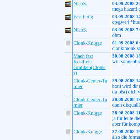
NicoS.
03.09.2008 2
mega hazard d
Fast fertig
03.09.2008 1
cp/gwe4 *hus
NicoS.
03.09.2008 7
öhm
Clonk-Knigge
01.09.2008 6
clonkimonk so
Mach fast
30.08.2008 1
will sonnenbri
Kostfreie
Grafiken(Clonk'
s)
Clonk-Center-Tu
29.08.2008 1
boni wird dir
rnier
du bist) dich 
Clonk-Center-Tu
28.08.2008 1
dann disquali
rnier
Clonk-Knigge
28.08.2008 1
ja für leute d
aber für komp
Clonk-Knigge
27.08.2008 1
also die forma