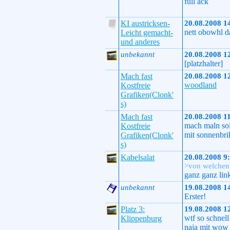
full ack
KI austricksen-
20.08.2008 1
nett obowhl da
Leicht gemacht-
und anderes
unbekannt
20.08.2008 1
[platzhalter]
Mach fast
20.08.2008 1
woodland
Kostfreie
Grafiken(Clonk'
s)
Mach fast
20.08.2008 1
mach maln so
Kostfreie
mit sonnenbri
Grafiken(Clonk'
s)
Kabelsalat
20.08.2008 9
>von welchen 
ganz ganz lin
unbekannt
19.08.2008 1
Erster!
Platz 3:
19.08.2008 1
wtf so schnell
Klippenburg
naja mit wow e