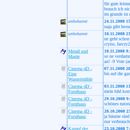
für gute leist
brauch ich nic
im grunde ist 
unbekannt
24.11.2008 1
naja gibt bes
unbekannt
10.11.2008 2
ne geht schon 
cryiss, farcry
Metall und
10.11.2008 9
so ne verdamm
Magie
an! -9 Vote (
Cinema 4D -
07.11.2008 2
bis auf die ga
Eine
Wassermühle
Cinema 4D -
03.11.2008 1
mein bild ko
Forsthaus
Cinema 4D -
29.10.2008 9
schönes tutori
Forsthaus
Cinema 4D -
28.10.2008 2
ja bäume sind 
Forsthaus
nur verbrauch
Kampf der
23.10.2008 7