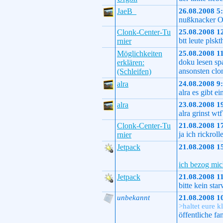
JaeB_
26.08.2008 5
nußknacker 
Clonk-Center-Tu
25.08.2008 1
btt leute plsk
rnier
Möglichkeiten
25.08.2008 1
doku lesen sp
erklären:
ansonsten clo
(Schleifen)
alra
24.08.2008 9
alra es gibt e
alra
23.08.2008 1
alra grinst wtf
Clonk-Center-Tu
21.08.2008 1
ja ich rickrol
rnier
Jetpack
21.08.2008 1
ich bezog mi
Jetpack
21.08.2008 1
bitte kein star
unbekannt
21.08.2008 1
>haltet eure k
öffentliche fa