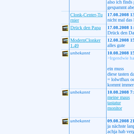
also ich find
gespammt aber
Clonk-Center-Tu
17.08.2008 1
nicht mal das 
rnier
Drück den Papa
17.08.2008 1
Drück den D
ModernClonker
12.08.2008 1
alles gute
1.49
unbekannt
10.08.2008 1
>Irgendwie hab
ein muss
diese tasten 
= lolwtfhax o
kommt immer g
unbekannt
10.08.2008 7
meine maus
tastatur
monitor
unbekannt
09.08.2008 2
ja nächste lan
achja hab ver