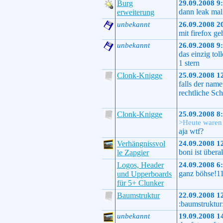
Burg
29.09.2008 9
dann leak mal 
erweiterung
unbekannt
26.09.2008 2
mit firefox geh
unbekannt
26.09.2008 9
das einzig tol
1 stern
Clonk-Knigge
25.09.2008 1
falls der nam
rechtliche Sc
Clonk-Knigge
25.09.2008 8
>Heute waren 
aja wtf?
Verhängnissvol
24.09.2008 1
boni ist übera
le Zapgier
Logos, Header
24.09.2008 6
ganz böhse!1
und Upperboards
für 5+ Clunker
Baumstruktur
22.09.2008 1
:baumstruktur:
unbekannt
19.09.2008 1