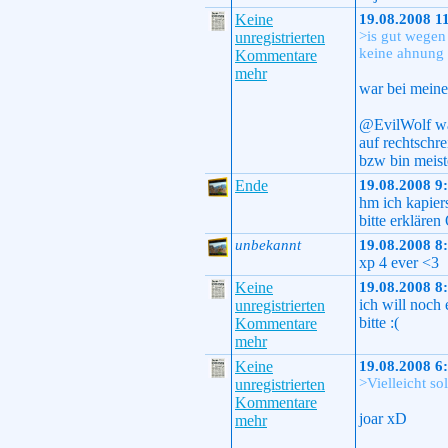
Keine
19.08.2008 1
>is gut wegen 
unregistrierten
keine ahnung 
Kommentare
mehr
war bei meine
@EvilWolf war
auf rechtschr
bzw bin meis
Ende
19.08.2008 9
hm ich kapier
bitte erklären
unbekannt
19.08.2008 8
xp 4 ever <3
Keine
19.08.2008 8
ich will noch
unregistrierten
bitte :(
Kommentare
mehr
Keine
19.08.2008 6
>Vielleicht so
unregistrierten
Kommentare
joar xD
mehr