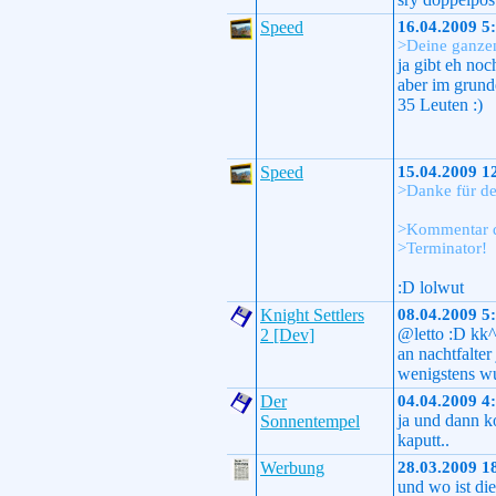
Speed
16.04.2009 5
>Deine ganzen
ja gibt eh no
aber im grund
35 Leuten :)
Speed
15.04.2009 1
>Danke für de
>Kommentar de
>Terminator!
:D lolwut
Knight Settlers
08.04.2009 5
@letto :D kk
2 [Dev]
an nachtfalte
wenigstens wu
Der
04.04.2009 4
ja und dann k
Sonnentempel
kaputt..
Werbung
28.03.2009 1
und wo ist di