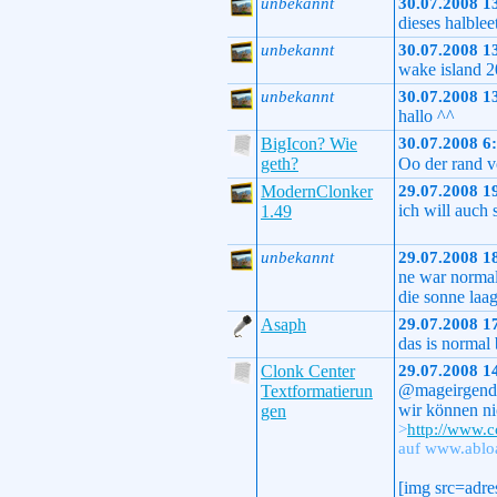
unbekannt
30.07.2008 1
dieses halblee
unbekannt
30.07.2008 1
wake island 2
unbekannt
30.07.2008 1
hallo ^^
BigIcon? Wie
30.07.2008 6
geth?
Oo der rand v
ModernClonker
29.07.2008 1
ich will auch
1.49
unbekannt
29.07.2008 1
ne war normal
die sonne laa
Asaph
29.07.2008 1
das is normal
Clonk Center
29.07.2008 1
@mageirgen
Textformatierun
wir können ni
gen
>
http://www.c
auf www.abloa
[img src=adre