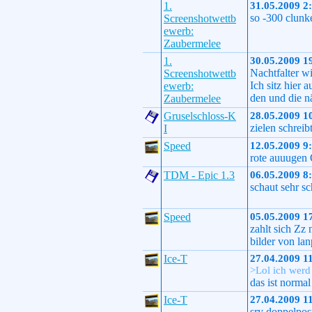
1.
31.05.2009 2
so -300 clunke
Screenshotwettb
ewerb:
Zaubermelee
1.
30.05.2009 1
Nachtfalter wi
Screenshotwettb
Ich sitz hier 
ewerb:
den und die n
Zaubermelee
Gruselschloss-K
28.05.2009 1
zielen schreib
I
Speed
12.05.2009 9
rote auuugen
TDM - Epic 1.3
06.05.2009 8
schaut sehr sc
Speed
05.05.2009 1
zahlt sich Zz
bilder von la
Ice-T
27.04.2009 1
>Lol ich werd 
das ist normal
Ice-T
27.04.2009 1
sry doppelpost